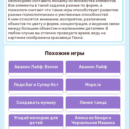
необходимо составить мозаику из множества элементов.
Все элементы в такой задачке разные по форме, а
психологи считают что такие игры способствуют развитию
разных психологических и умственных способностей.
К ним относятся: внимание, восприятие, различение
объектов по цвету и форме, концентрация, и видение связи
между большим объектом и маленькими деталями. В
любом случае вы отлично проведете время, ведь на
картинке изображена красавица Текна.
Похожие игры
Авакин Лайф: Взлом
Авакин Лайф
Леди Баг и Супер Кот
Mope.io
Создавать музыку
Линия танца
Угадай мелодию для
Алиса из Бенди и
детей
Чернильная Машина