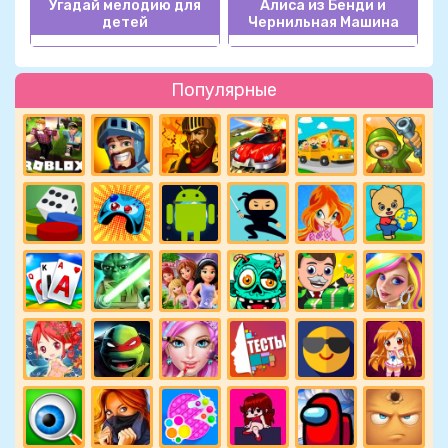
Угадай мелодию для
Алиса из Бенди и
детей
Чернильная Машина
Популярные