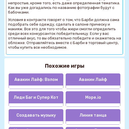
непростые, кроме того, есть даже определенная тематика.
Как вы уже догадались по названию фотографии будут с
бабочками.
Условия в контракте говорят о том, что Барби должна сама
подобрать себе одежду, сделать в салоне прическу и
макияж. Все это для того чтобы жюри смогли определить
среди всех конкурсанток победительницу. Если у вас
отличный вкус, то вы обязательно победите и окажетесь на
обложке. Отправляйтесь вместе с Барби в торговый центр,
чтобы купить все необходимое.
Похожие игры
Авакин Лайф: Взлом
Авакин Лайф
Леди Баг и Супер Кот
Mope.io
Создавать музыку
Линия танца