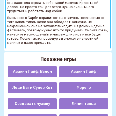
она захотела сделать себе такой макияж. Красота ей
далась не просто так, для этого нужно очень много
трудиться и работать над собой.
Вы вместе с Барби справитесь на отлично, независимо от
того каким типом кожи она обладает. Конечно, не
накрашенной она не захочет выходить из дома и идти на
фестиваль, поэтому нужно что-то придумать. Смойте грязь,
нанесите маску, сделайте массаж для лица и все будет
готово. После таких процедур вы сможете нанести ей
макияж и даже приодеть.
Похожие игры
Авакин Лайф: Взлом
Авакин Лайф
Леди Баг и Супер Кот
Mope.io
Создавать музыку
Линия танца