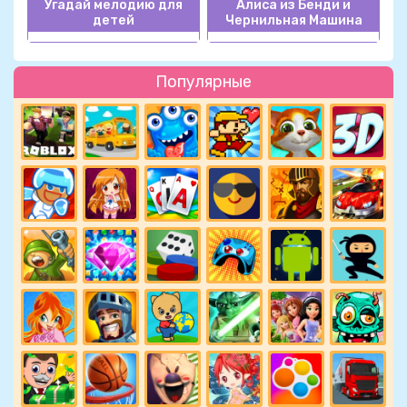
Угадай мелодию для
Алиса из Бенди и
детей
Чернильная Машина
Популярные