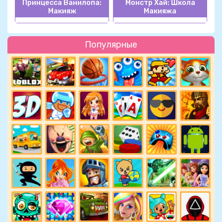
Принцесса Ванилопа:
Монстр Хай: Школа
Макияж
Макияжа
Популярные