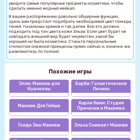
увидите самые популярные предметы косметики, чтобы
сделать именно модный мейкап.
В вашем распоряжении довольно обширные функции,
здесь вам предстоит подобрать необходимый цвет помады
теней, тональных кремов и так далее. Все это должно
подходить под тон цвета кожи Эльзы. Если цвет будет не
совпадать внешний вид будет неуместен, какой бы
хорошей ни была косметика. Станьте персональным
стилистом снежной принцессы прямо сейчас и, конечно же,
развлекитесь по полной.
Похожие игры
Элли: Макияж для
Барби: Галактическое
Коачеллы
Личико
Харли Квин: Студия
Макияж Для Гейши
Прически и Макияжа
Голди Эмо Макияж
Эльза Снимает Макияж