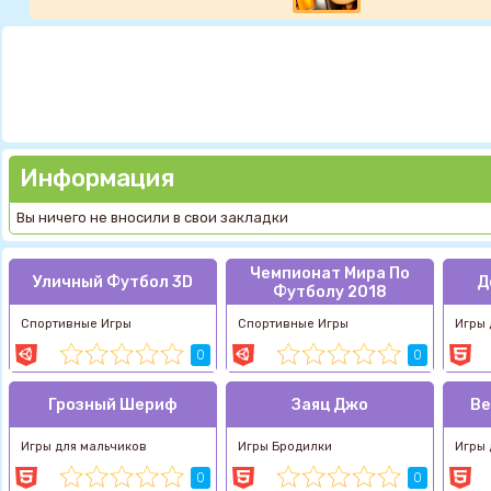
Информация
Вы ничего не вносили в свои закладки
Чемпионат Мира По
Уличный Футбол 3D
Д
Футболу 2018
Спортивные Игры
Спортивные Игры
Игры 
0
0
Грозный Шериф
Заяц Джо
Ве
Игры для мальчиков
Игры Бродилки
Игры 
0
0