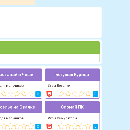
оставай и Чеши
Бегущая Курица
для мальчиков
Игры Бегалки
0
0
селье на Свалке
Сломай ПК
для мальчиков
Игры Симуляторы
0
0