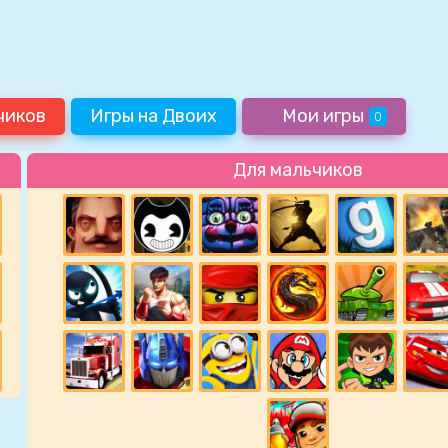
чиков
Игры на Двоих
Мои игры
0
Для мальчиков