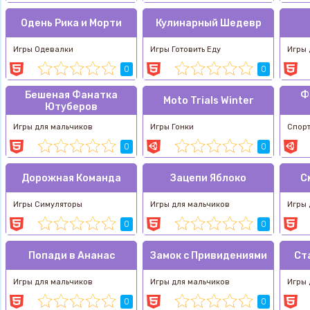
Одень Рика и Морти
Кулинарный Шедевр
Игры Одевалки
Игры Готовить Еду
Игры 
0
0
Бешеная Фанатка
Ф
Moto Trials Winter
Ютуберов
Игры для мальчиков
Игры Гонки
Спор
0
0
Дорожная Команда
Зацепи Яблоко
С
Игры Симуляторы
Игры для мальчиков
Игры 
0
0
Попади в Ананас
Замок с Привидениями
Ст
Игры для мальчиков
Игры для мальчиков
Игры 
0
0