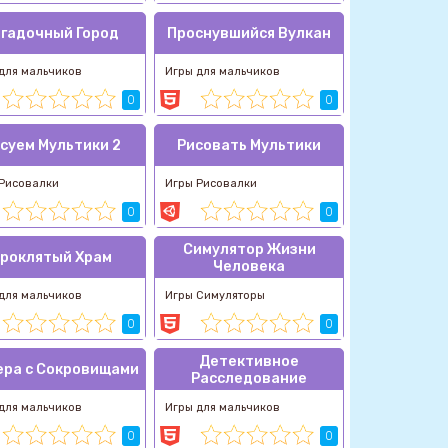
гадочный Город
Проснувшийся Вулкан
для мальчиков
Игры для мальчиков
0
0
суем Мультики 2
Рисовать Мультики
Рисовалки
Игры Рисовалки
0
0
Симулятор Жизни
роклятый Храм
Человека
для мальчиков
Игры Симуляторы
0
0
Детективное
ра с Сокровищами
Расследование
для мальчиков
Игры для мальчиков
0
0