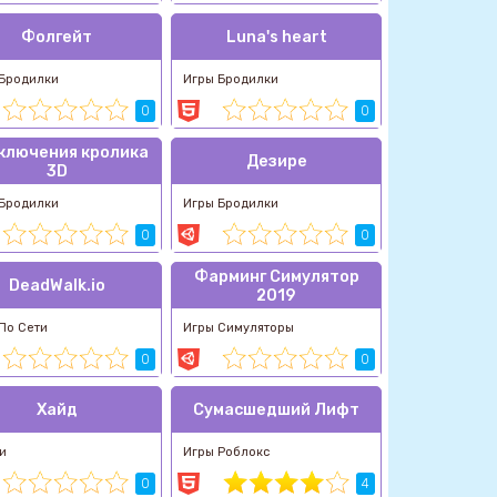
Фолгейт
Luna's heart
 Бродилки
Игры Бродилки
0
0
ключения кролика
Дезире
3D
 Бродилки
Игры Бродилки
0
0
Фарминг Симулятор
DeadWalk.io
2019
По Сети
Игры Симуляторы
0
0
Хайд
Сумасшедший Лифт
и
Игры Роблокс
0
4