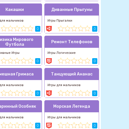
Какашки
Диванные Прыгуны
для мальчиков
Игры Прыгалки
0
0
изика Мирового
Ремонт Телефонов
Футбола
тивные Игры
Игры Логические
0
0
мешная Гримаса
Танцующий Ананас
для мальчиков
Игры для мальчиков
0
0
аринный Особняк
Морская Легенда
для мальчиков
Игры для мальчиков
0
0