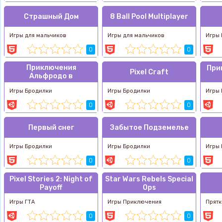
Страшный Дом
8 Ball Pool Multiplayer
Игры для мальчиков
Игры для мальчиков
Игры
0
0
Приключения
При
Pixel Craft
Альфродо в
подземелье
Игры Бродилки
Игры Бродилки
Игры
0
0
Первый снег
Забытое Подземелье
Игры Бродилки
Игры Бродилки
Игры 
0
0
Pixel Stories 2: Night of
Star Wars Rebels Special
Payoff
Ops
Игры ГТА
Игры Приключения
Прятк
0
0