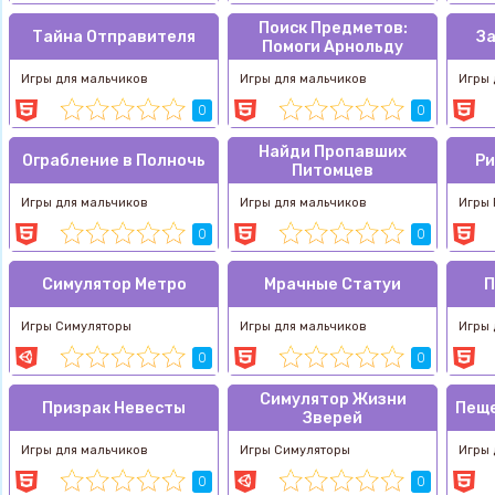
Поиск Предметов:
Тайна Отправителя
За
Помоги Арнольду
Игры для мальчиков
Игры для мальчиков
Игры 
0
0
Найди Пропавших
Ограбление в Полночь
Ри
Питомцев
Игры для мальчиков
Игры для мальчиков
Игры 
0
0
Симулятор Метро
Мрачные Статуи
П
Игры Симуляторы
Игры для мальчиков
Игры 
0
0
Симулятор Жизни
Призрак Невесты
Пеще
Зверей
Игры для мальчиков
Игры Симуляторы
Игры 
0
0