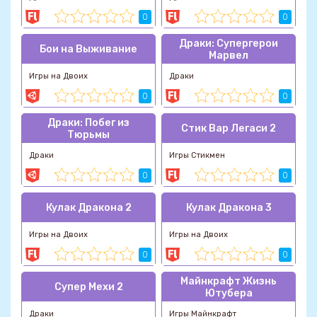
0
0
Драки: Супергерои
Бои на Выживание
Марвел
Игры на Двоих
Драки
0
0
Драки: Побег из
Стик Вар Легаси 2
Тюрьмы
Драки
Игры Стикмен
0
0
Кулак Дракона 2
Кулак Дракона 3
Игры на Двоих
Игры на Двоих
0
0
Майнкрафт Жизнь
Супер Мехи 2
Ютубера
Драки
Игры Майнкрафт