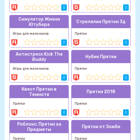
0
0
Симулятор Жизни
Стрелялки Прятки 3д
Ютубера
Игры для мальчиков
Прятки
0
0
Антистресс Kick The
Нубик Прятки
Buddy
Игры для мальчиков
Прятки
0
0
Квест Прятки в
Прятки 2018
Темноте
Прятки
Прятки
0
0
Роблокс: Прятки за
Прятки от Зомби
Предметы
Прятки
Прятки