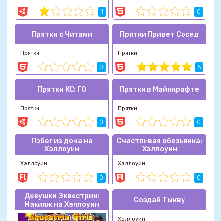
1
0
Прятки с Читами
Прятки Привет Сосед
Прятки
Прятки
0
5
Прятки КС: ГО
Прятки в Майнкрафте
Прятки
Прятки
0
0
Побег из дома на
Счастливая обезьянка:
Хэллоуин
Хэллоуин
Хэллоуин
Хэллоуин
0
0
Девушки Эквестрии:
Создай Тыкву
Макияж на Хэллоуин
Хэллоуин