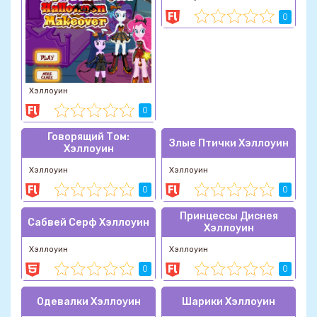
0
Хэллоуин
0
Говорящий Том:
Злые Птички Хэллоуин
Хэллоуин
Хэллоуин
Хэллоуин
0
0
Принцессы Диснея
Сабвей Серф Хэллоуин
Хэллоуин
Хэллоуин
Хэллоуин
0
0
Одевалки Хэллоуин
Шарики Хэллоуин