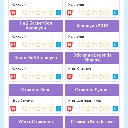
Хэллоуин
Хэллоуин
0
0
На 2 Баскетбол
Хэллоуин 2018
Хэллоуин
Хэллоуин
Хэллоуин
0
0
Stickman Legends
Спанч Боб Хэллоуин
Shadow
Хэллоуин
Игры Стикмен
0
0
Стикмен Хиро
Стикмен Лучник
Игры Стикмен
Игры для мальчиков
0
0
Убить Стикмена
Стикмен Вар Легаси