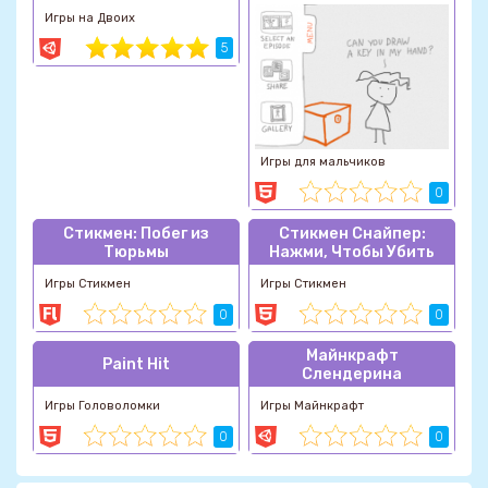
Игры на Двоих
5
Игры для мальчиков
0
Стикмен: Побег из
Стикмен Снайпер:
Тюрьмы
Нажми, Чтобы Убить
Игры Стикмен
Игры Стикмен
0
0
Майнкрафт
Paint Hit
Слендерина
Игры Головоломки
Игры Майнкрафт
0
0